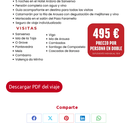
Descargar PDF del viaje
Comparte
Share
Share
Share
Share
Share
on
on
on
on
on