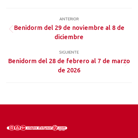
Facebook
X
Pinterest
LinkedIn
WhatsApp
Navegación
ANTERIOR
entre
Benidorm del 29 de noviembre al 8 de
Proyecto
diciembre
proyectos
anterior
SIGUIENTE
Benidorm del 28 de febrero al 7 de marzo
Proyecto
de 2026
siguiente